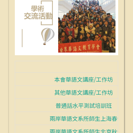
作坊
本會華語文講座/工作坊
作坊
其他華語文講座/工作坊
訓班
普通話水平測試培訓班
上海春令營
兩岸華語文系所師生上海春令營
北京秋令營
兩岸華語文系所師生北京秋令營